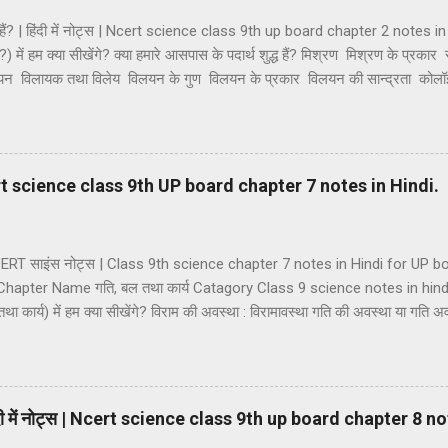
्ध हैं? | हिंदी में नोट्स | Ncert science class 9th up board chapter 2 notes in H
ैं?) में हम क्या सीखेंगे? क्या हमारे आसपास के पदार्थ शुद्ध हैं? मिश्रण मिश्रण के प्रकार
िलयन विलायक तथा विलेय विलयन के गुण विलयन के प्रकार विलयन की सान्द्रता को
थाएं कोलॉइडी विलियनों का वर्गीकरण कोलाइड के गुणधर्म भौतिक एवं रासायनिक परिवर्तन 
यौगिक यौगिकों की विशेषताएं मिश्रण तथा यौगिक में अंतर। मिश्रण — जब दो या दो से अ
 और किसी नई वस्तु का निर्माण नहीं होता है तो ऐसे पदार्थ को मिश्रण कहते हैं। मिश्रण म
| Ncert science class 9th UP board chapter 7 notes in Hindi.
 NCERT साइंस नोट्स | Class 9th science chapter 7 notes in Hindi for UP
hapter Name गति, बल तथा कार्य Catagory Class 9 science notes in hin
तथा कार्य) में हम क्या सीखेंगे? विराम की अवस्था : विरामावस्था गति की अवस्था या गति अवस्
 एवं सदिश राशियां अदिश राशियां सदिश राशियां दूरी तथा विस्थापन की अवधारणा दूरी विस्था
र आसमान गति एकसमान गति असमान गति गति की दर का मापन : चाल चाल का मात्
र (a) औसत चाल (b) तात्क्षणिक चाल वेग वेग का मात्रक वेग के प्रकार (1) एकस
िंदी में नोट्स | Ncert science class 9th up board chapter 8 n