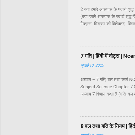
2 क्या हमारे आसपास के पदार्थ शुद
(क्या हमारे आसपास के पदार्थ शुद्ध ह
मिश्रण मिश्रण की विशेषताएं व
कोलॉइडी कोलॉइडी विलयन की प्रावस्
वर्गीकरण धातु, अधातु एवं उपधातु 
अनिश्चित अनुपात में मिलाया जाता है
7 गति | हिंदी में नोट्स 
जुलाई 10, 2025
अध्याय – 7 गति, बल तथा कार्य
Subject Science Chapter 7 C
अध्याय 7 विज्ञान कक्षा 9 (गति, बल 
गति का वर्णन : निर्देश बिंदु अदिश
सरल रेखीय गति एक समान गति औ
असमान चाल असमान चाल के प्रका
वेग के प्रकार ...
8 बल तथा गति के नियम | ह