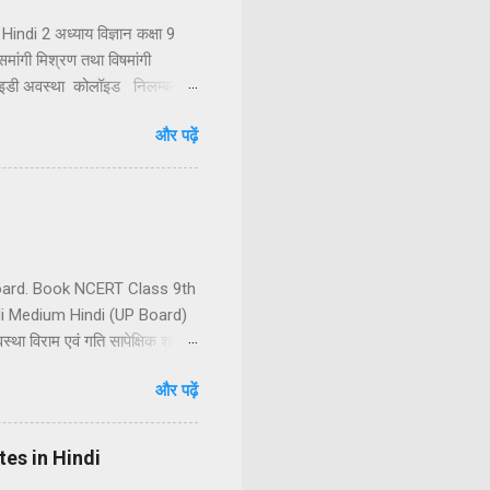
indi 2 अध्याय विज्ञान कक्षा 9
 समांगी मिश्रण तथा विषमांगी
लॉइडी अवस्था कोलॉइड निलम्बन
शुद्ध पदार्थ तत्व तत्त्वों का
और पढ़ें
धिक तत्वों या यौगिकों को
ें दो या दो से अधिक अवयवी पदार...
 board. Book NCERT Class 9th
di Medium Hindi (UP Board)
था विराम एवं गति सापेक्षिक शब्द हैं
पन दूरी तथा विस्थापन में अंतर
और पढ़ें
रक चाल के प्रकार एकसमान चाल
मान वेग (2) असमान वेग असमान
otes in Hindi