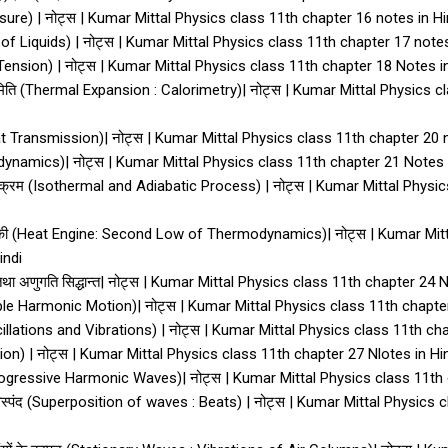
sure) | नोट्स | Kumar Mittal Physics class 11th chapter 16 notes in Hi
low of Liquids) | नोट्स | Kumar Mittal Physics class 11th chapter 17 notes
 Tension) | नोट्स | Kumar Mittal Physics class 11th chapter 18 Notes i
ोरीमिति (Thermal Expansion : Calorimetry)| नोट्स | Kumar Mittal Physics
eat Transmission)| नोट्स | Kumar Mittal Physics class 11th chapter 20 
dynamics)| नोट्स | Kumar Mittal Physics class 11th chapter 21 Notes 
म प्रक्रम (Isothermal and Adiabatic Process) | नोट्स | Kumar Mittal Phys
गतिकी (Heat Engine: Second Low of Thermodynamics)| नोट्स | Kumar Mit
indi
 तथा अणुगति सिद्धान्त| नोट्स | Kumar Mittal Physics class 11th chapter 24
ple Harmonic Motion)| नोट्स | Kumar Mittal Physics class 11th chapte
illations and Vibrations) | नोट्स | Kumar Mittal Physics class 11th ch
ion) | नोट्स | Kumar Mittal Physics class 11th chapter 27 Nlotes in Hi
ं (Progressive Harmonic Waves)| नोट्स | Kumar Mittal Physics class 11t
 : विस्पंद (Superposition of waves : Beats) | नोट्स | Kumar Mittal Physic