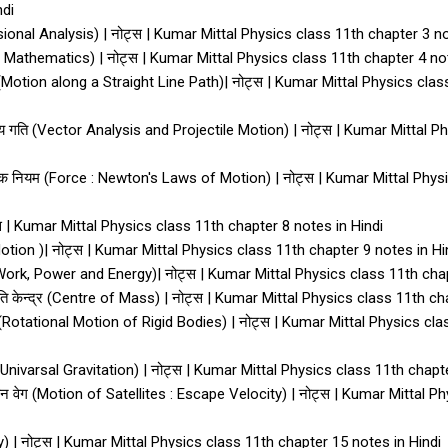
ndi
nsional Analysis) | नोट्स | Kumar Mittal Physics class 11th chapter 3 no
l Mathematics) | नोट्स | Kumar Mittal Physics class 11th chapter 4 no
(Motion along a Straight Line Path)| नोट्स | Kumar Mittal Physics clas
क्षेप्य गति (Vector Analysis and Projectile Motion) | नोट्स | Kumar Mittal
िषयक नियम (Force : Newton's Laws of Motion) | नोट्स | Kumar Mittal Phy
ोट्स | Kumar Mittal Physics class 11th chapter 8 notes in Hindi
ar Motion )| नोट्स | Kumar Mittal Physics class 11th chapter 9 notes in H
्जा (Work, Power and Energy)| नोट्स | Kumar Mittal Physics class 11th ch
 संहति केन्द्र (Centre of Mass) | नोट्स | Kumar Mittal Physics class 11th 
न गति (Rotational Motion of Rigid Bodies) | नोट्स | Kumar Mittal Physics c
र्षण (Univarsal Gravitation) | नोट्स | Kumar Mittal Physics class 11th chap
लायन वेग (Motion of Satellites : Escape Velocity) | नोट्स | Kumar Mittal 
city) | नोट्स | Kumar Mittal Physics class 11th chapter 15 notes in Hindi