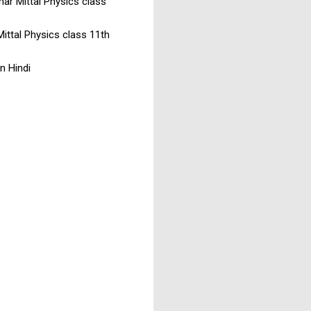
Kumar Mittal Physics class
 Mittal Physics class 11th
in Hindi