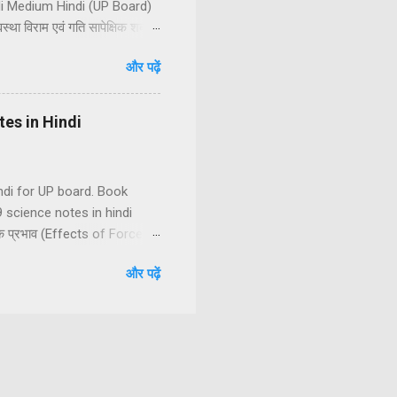
di Medium Hindi (UP Board)
था विराम एवं गति सापेक्षिक शब्द हैं
पन दूरी तथा विस्थापन में अंतर
और पढ़ें
रक चाल के प्रकार एकसमान चाल
मान वेग (2) असमान वेग असमान
otes in Hindi
Hindi for UP board. Book
 science notes in hindi
 के प्रभाव (Effects of Force)
बल में अन्तर स्पर्शीय तथा
और पढ़ें
बल (5) चुम्बकीय बल (6) विद्युत बल
टन के गति के नियम (1) न्यूटन की