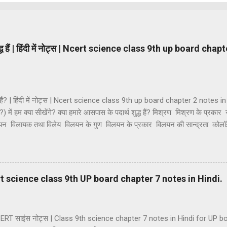
ुद्ध हैं | हिंदी में नोट्स | Ncert science class 9th up board cha
्ध हैं? | हिंदी में नोट्स | Ncert science class 9th up board chapter 2 notes in H
ैं?) में हम क्या सीखेंगे? क्या हमारे आसपास के पदार्थ शुद्ध हैं? मिश्रण मिश्रण के प्रकार
िलयन विलायक तथा विलेय विलयन के गुण विलयन के प्रकार विलयन की सान्द्रता को
थाएं कोलॉइडी विलियनों का वर्गीकरण कोलाइड के गुणधर्म भौतिक एवं रासायनिक परिवर्तन 
यौगिक यौगिकों की विशेषताएं मिश्रण तथा यौगिक में अंतर। मिश्रण — जब दो या दो से अ
 और किसी नई वस्तु का निर्माण नहीं होता है तो ऐसे पदार्थ को मिश्रण कहते हैं। मिश्रण म
| Ncert science class 9th UP board chapter 7 notes in Hindi.
 NCERT साइंस नोट्स | Class 9th science chapter 7 notes in Hindi for UP