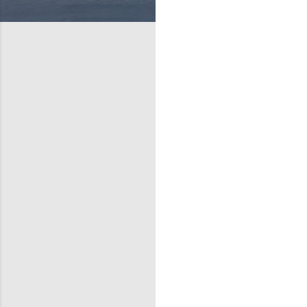
प्प
णि
याँ