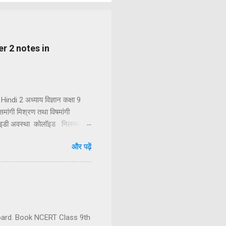
pter 2 notes in
indi 2 अध्याय विज्ञान कक्षा 9
 समांगी मिश्रण तथा विषमांगी
लॉइडी अवस्था कोलॉइड निलम्बन
शुद्ध पदार्थ तत्व तत्त्वों का
और पढ़ें
धिक तत्वों या यौगिकों को
ें दो या दो से अधिक अवयवी पदार...
 board. Book NCERT Class 9th