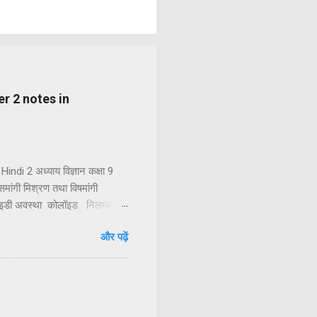
pter 2 notes in
indi 2 अध्याय विज्ञान कक्षा 9
 समांगी मिश्रण तथा विषमांगी
लॉइडी अवस्था कोलॉइड निलम्बन
शुद्ध पदार्थ तत्व तत्त्वों का
और पढ़ें
धिक तत्वों या यौगिकों को
ें दो या दो से अधिक अवयवी पदार...