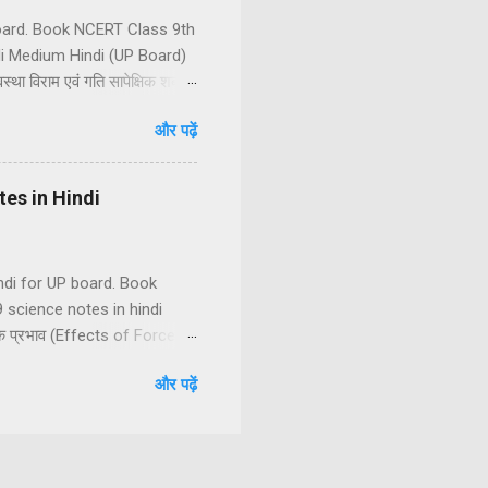
 board. Book NCERT Class 9th
di Medium Hindi (UP Board)
था विराम एवं गति सापेक्षिक शब्द हैं
पन दूरी तथा विस्थापन में अंतर
और पढ़ें
रक चाल के प्रकार एकसमान चाल
मान वेग (2) असमान वेग असमान
otes in Hindi
Hindi for UP board. Book
 science notes in hindi
 के प्रभाव (Effects of Force)
बल में अन्तर स्पर्शीय तथा
और पढ़ें
बल (5) चुम्बकीय बल (6) विद्युत बल
टन के गति के नियम (1) न्यूटन की