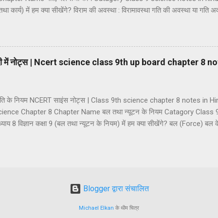
तथा कार्य) में हम क्या सीखेंगे? विराम की अवस्था : विरामावस्था गति की अवस्था या गति अवस्
 एवं सदिश राशियां अदिश राशियां सदिश राशियां दूरी तथा विस्थापन की अवधारणा दूरी विस्था
र आसमान गति एकसमान गति असमान गति गति की दर का मापन : चाल चाल का मात्
र (a) औसत चाल (b) तात्क्षणिक चाल वेग वेग का मात्रक वेग के प्रकार (1) एकस
िंदी में नोट्स | Ncert science class 9th up board chapter 8 n
था गति के नियम NCERT साइंस नोट्स | Class 9th science chapter 8 notes in 
ience Chapter 8 Chapter Name बल तथा न्यूटन के नियम Catagory Class 9
 8 विज्ञान कक्षा 9 (बल तथा न्यूटन के नियम) में हम क्या सीखेंगे? बल (Force) बल
Balanced Force) (2) असन्तुलित बल (Unbalanced Force) सन्तुलित तथा असन्तुलित 
य बल बलों का वर्गीकरण (1) पेशीय बल (2) यांत्रिक बल (3) गुरुत्वाकर्षण बल (4) घर्षण 
रकार (1) विराम का जड़त्व (2) गति का जड़त्व (3) दिशा का जड़त्व संवेग और आवेग न्यू
यम (2) न्य...
Blogger द्वारा संचालित
Michael Elkan
के थीम चित्र