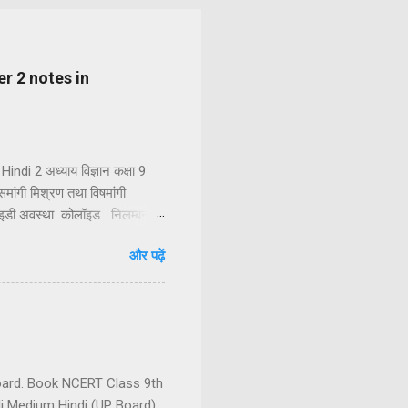
pter 2 notes in
indi 2 अध्याय विज्ञान कक्षा 9
 समांगी मिश्रण तथा विषमांगी
लॉइडी अवस्था कोलॉइड निलम्बन
शुद्ध पदार्थ तत्व तत्त्वों का
और पढ़ें
धिक तत्वों या यौगिकों को
ें दो या दो से अधिक अवयवी पदार...
 board. Book NCERT Class 9th
di Medium Hindi (UP Board)