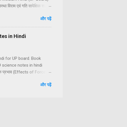
था विराम एवं गति सापेक्षिक शब्द हैं
पन दूरी तथा विस्थापन में अंतर
और पढ़ें
रक चाल के प्रकार एकसमान चाल
मान वेग (2) असमान वेग असमान
otes in Hindi
Hindi for UP board. Book
 science notes in hindi
 के प्रभाव (Effects of Force)
बल में अन्तर स्पर्शीय तथा
और पढ़ें
बल (5) चुम्बकीय बल (6) विद्युत बल
टन के गति के नियम (1) न्यूटन की