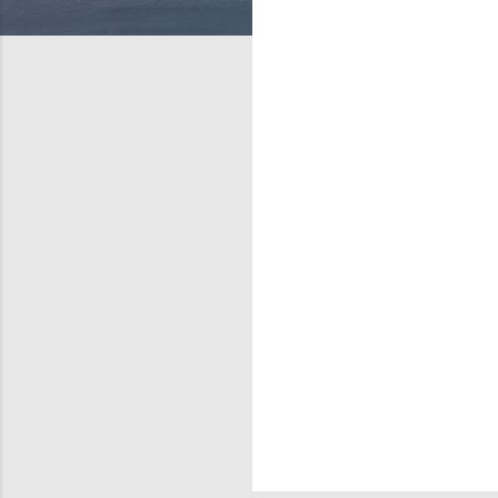
णि
याँ