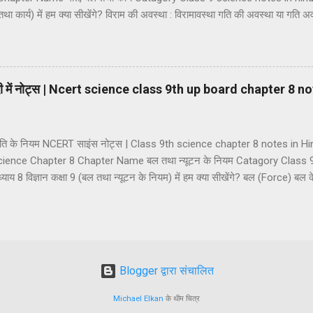
तथा कार्य) में हम क्या सीखेंगे? विराम की अवस्था : विरामावस्था गति की अवस्था या गति अवस्
 एवं सदिश राशियां अदिश राशियां सदिश राशियां दूरी तथा विस्थापन की अवधारणा दूरी विस्था
र आसमान गति एकसमान गति असमान गति गति की दर का मापन : चाल चाल का मात्
र (a) औसत चाल (b) तात्क्षणिक चाल वेग वेग का मात्रक वेग के प्रकार (1) एकस
िंदी में नोट्स | Ncert science class 9th up board chapter 8 n
था गति के नियम NCERT साइंस नोट्स | Class 9th science chapter 8 notes in 
ience Chapter 8 Chapter Name बल तथा न्यूटन के नियम Catagory Class 9
 8 विज्ञान कक्षा 9 (बल तथा न्यूटन के नियम) में हम क्या सीखेंगे? बल (Force) बल
Balanced Force) (2) असन्तुलित बल (Unbalanced Force) सन्तुलित तथा असन्तुलित 
य बल बलों का वर्गीकरण (1) पेशीय बल (2) यांत्रिक बल (3) गुरुत्वाकर्षण बल (4) घर्षण 
रकार (1) विराम का जड़त्व (2) गति का जड़त्व (3) दिशा का जड़त्व संवेग और आवेग न्यू
यम (2) न्य...
Blogger द्वारा संचालित
Michael Elkan
के थीम चित्र