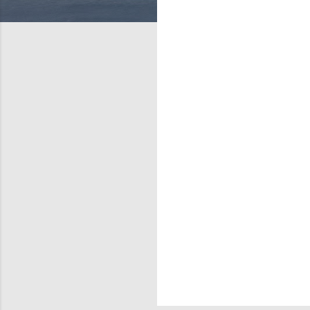
णि
याँ