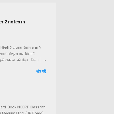
pter 2 notes in
indi 2 अध्याय विज्ञान कक्षा 9
 समांगी मिश्रण तथा विषमांगी
लॉइडी अवस्था कोलॉइड निलम्बन
शुद्ध पदार्थ तत्व तत्त्वों का
और पढ़ें
धिक तत्वों या यौगिकों को
ें दो या दो से अधिक अवयवी पदार...
 board. Book NCERT Class 9th
di Medium Hindi (UP Board)