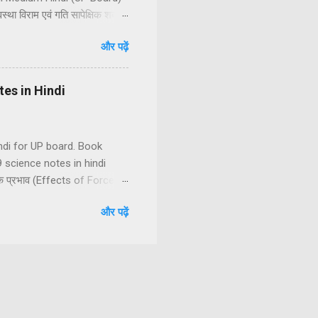
था विराम एवं गति सापेक्षिक शब्द हैं
पन दूरी तथा विस्थापन में अंतर
और पढ़ें
रक चाल के प्रकार एकसमान चाल
मान वेग (2) असमान वेग असमान
otes in Hindi
Hindi for UP board. Book
 science notes in hindi
 के प्रभाव (Effects of Force)
बल में अन्तर स्पर्शीय तथा
और पढ़ें
बल (5) चुम्बकीय बल (6) विद्युत बल
टन के गति के नियम (1) न्यूटन की