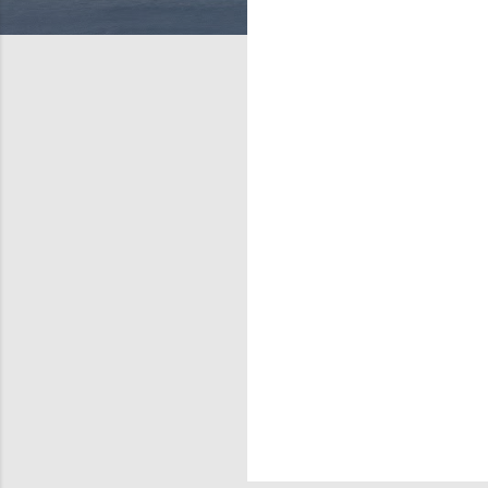
णि
याँ