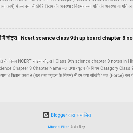
तथा कार्य) में हम क्या सीखेंगे? विराम की अवस्था : विरामावस्था गति की अवस्था या गति अवस्
 एवं सदिश राशियां अदिश राशियां सदिश राशियां दूरी तथा विस्थापन की अवधारणा दूरी विस्था
र आसमान गति एकसमान गति असमान गति गति की दर का मापन : चाल चाल का मात्
र (a) औसत चाल (b) तात्क्षणिक चाल वेग वेग का मात्रक वेग के प्रकार (1) एकस
िंदी में नोट्स | Ncert science class 9th up board chapter 8 n
था गति के नियम NCERT साइंस नोट्स | Class 9th science chapter 8 notes in 
ience Chapter 8 Chapter Name बल तथा न्यूटन के नियम Catagory Class 9
 8 विज्ञान कक्षा 9 (बल तथा न्यूटन के नियम) में हम क्या सीखेंगे? बल (Force) बल
Balanced Force) (2) असन्तुलित बल (Unbalanced Force) सन्तुलित तथा असन्तुलित 
य बल बलों का वर्गीकरण (1) पेशीय बल (2) यांत्रिक बल (3) गुरुत्वाकर्षण बल (4) घर्षण 
रकार (1) विराम का जड़त्व (2) गति का जड़त्व (3) दिशा का जड़त्व संवेग और आवेग न्यू
यम (2) न्य...
Blogger द्वारा संचालित
Michael Elkan
के थीम चित्र