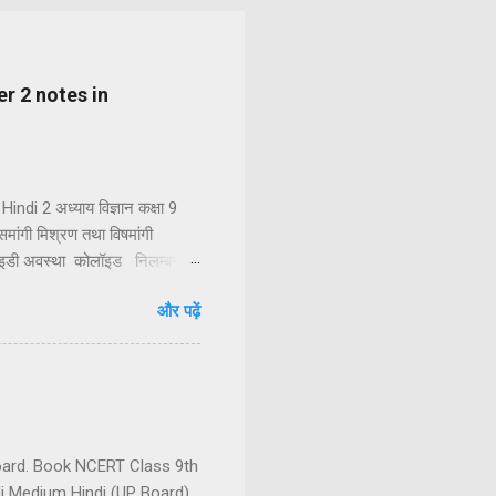
pter 2 notes in
indi 2 अध्याय विज्ञान कक्षा 9
 समांगी मिश्रण तथा विषमांगी
लॉइडी अवस्था कोलॉइड निलम्बन
शुद्ध पदार्थ तत्व तत्त्वों का
और पढ़ें
धिक तत्वों या यौगिकों को
ें दो या दो से अधिक अवयवी पदार...
 board. Book NCERT Class 9th
di Medium Hindi (UP Board)