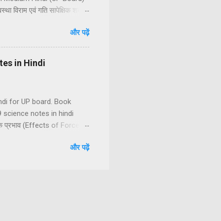
था विराम एवं गति सापेक्षिक शब्द हैं
पन दूरी तथा विस्थापन में अंतर
और पढ़ें
रक चाल के प्रकार एकसमान चाल
मान वेग (2) असमान वेग असमान
otes in Hindi
Hindi for UP board. Book
 science notes in hindi
 के प्रभाव (Effects of Force)
बल में अन्तर स्पर्शीय तथा
और पढ़ें
बल (5) चुम्बकीय बल (6) विद्युत बल
टन के गति के नियम (1) न्यूटन की