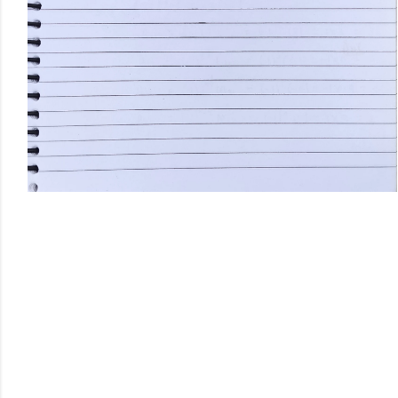
टि
प्प
णि
याँ