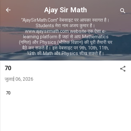
सीधे मुख्य सामग्री पर जाएं
Ajay Sir Math
"AjaySirMath.Com" वेबसाइट पर आपका स्वागत है।
Students मेरा नाम अजय कुमार है।
www.ajaysirmath.com website एक ऐसा e-
learning platform है जहां से आप Mathematics
(गणित) और Physics (भौतिक विज्ञान) की पूरी तैयारी घर
बैठे कर सकते हैं। इस वेबसाइट पर 9th, 10th, 11th,
12th की Math और Physics सीख सकते हैं।
70
जुलाई 06, 2026
70
टि