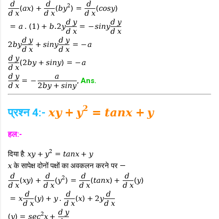
d
d
d
2
(
a
x
)
+
(
b
y
)
=
(
c
o
s
y
)
d
x
d
x
d
x
d
y
d
y
=
a
.
(
1
)
+
b
.2
y
=
−
s
i
n
y
d
x
d
x
d
y
d
y
2
b
y
+
s
i
n
y
=
−
a
d
x
d
x
d
y
(
2
b
y
+
s
i
n
y
)
=
−
a
d
x
d
y
a
=
−
,
Ans.
d
x
2
b
y
+
s
i
n
y
2
प्रश्न 4:-
x
y
+
y
=
t
a
n
x
+
y
हल:-
2
दिया है:
x
y
+
y
=
t
a
n
x
+
y
x
के सापेक्ष दोनों पक्षों का अवकलन करने पर —
d
d
d
d
2
(
x
y
)
+
(
y
)
=
(
t
a
n
x
)
+
(
y
)
d
x
d
x
d
x
d
x
d
d
d
=
x
(
y
)
+
y
.
(
x
)
+
2
y
d
x
d
x
d
x
d
y
2
(
y
)
=
s
e
c
x
+