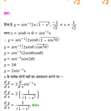
√
√
2
2
हल:-
−
1
1
√
−
1
2
दिया है:
y
=
s
i
n
2
x
,
<
x
<
1
−
x
√
√
2
2
−
1
माना
x
=
s
i
n
θ
⇒
θ
=
s
i
n
x
(
)
√
−
1
2
∴
y
=
s
i
n
2
s
i
n
θ
1
−
s
i
n
θ
(
)
√
−
1
2
y
=
s
i
n
2
s
i
n
θ
c
o
s
θ
−
1
y
=
s
i
n
(
2
s
i
n
θ
c
o
s
θ
)
−
1
y
=
s
i
n
(
s
i
n
2
θ
)
y
=
2
θ
−
1
y
=
2
s
i
n
x
x
के सापेक्ष दोनों पक्षों का अवकलन करने पर —
d
y
d
−
1
=
2
s
i
n
x
d
x
d
x
(
)
1
d
y
=
2
d
x
√
2
1
−
x
2
d
y
=
,
Ans.
d
x
√
2
1
−
x