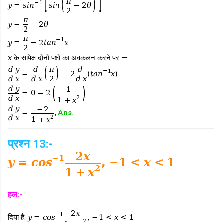
[
(
)
]
π
−
1
y
=
s
i
n
s
i
n
−
2
θ
2
π
y
=
−
2
θ
2
π
−
1
y
=
−
2
t
a
n
x
2
x
के सापेक्ष दोनों पक्षों का अवकलन करने पर —
(
)
d
y
d
π
d
−
1
=
−
2
(
t
a
n
x
)
d
x
d
x
2
d
x
(
)
d
y
1
=
0
−
2
2
d
x
1
+
x
d
y
−
2
=
,
Ans.
2
d
x
1
+
x
प्रश्न 13:-
2
x
−
1
y
=
c
o
s
,
−
1
<
x
<
1
2
1
+
x
हल:-
2
x
−
1
दिया है:
y
=
c
o
s
,
−
1
<
x
<
1
2