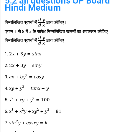
5.2 all questions UP Board
Hindi Medium
d
y
निम्नलिखित प्रश्नों में
ज्ञात कीजिए।
d
x
प्रश्न 1 से 8 में
x
के सापेक्ष निम्नलिखित फलनों का अवकलन कीजिए
d
y
निम्नलिखित प्रश्नों में
ज्ञात कीजिए
d
x
1.
2
x
+
3
y
=
s
i
n
x
2.
2
x
+
3
y
=
s
i
n
y
2
3.
a
x
+
b
y
=
c
o
s
y
2
4.
x
y
+
y
=
t
a
n
x
+
y
2
2
5.
x
+
x
y
+
y
=
100
3
2
2
3
6.
x
+
x
y
+
x
y
+
y
=
81
2
7.
s
i
n
y
+
c
o
s
x
y
=
k