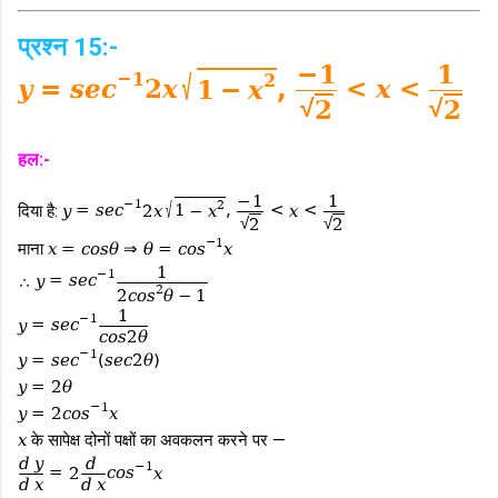
प्रश्न 15:-
−
1
1
−
1
√
2
y
=
s
e
c
2
x
,
<
x
<
1
−
x
√
√
2
2
हल:-
−
1
1
√
−
1
2
दिया है:
y
=
s
e
c
2
x
,
<
x
<
1
−
x
√
√
2
2
−
1
माना
x
=
c
o
s
θ
⇒
θ
=
c
o
s
x
1
−
1
∴
y
=
s
e
c
2
2
c
o
s
θ
−
1
1
−
1
y
=
s
e
c
c
o
s
2
θ
−
1
y
=
s
e
c
(
s
e
c
2
θ
)
y
=
2
θ
−
1
y
=
2
c
o
s
x
x
के सापेक्ष दोनों पक्षों का अवकलन करने पर —
d
y
d
−
1
=
2
c
o
s
x
d
x
d
x