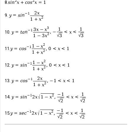
2
2
8.
s
i
n
x
+
c
o
s
x
=
1
2
x
−
1
9.
y
=
s
i
n
2
1
+
x
3
1
1
3
x
−
x
−
1
10.
y
=
t
a
n
,
−
<
x
<
2
√
√
3
3
1
−
3
x
2
1
−
x
−
1
11.
y
=
c
o
s
,
0
<
x
<
1
2
1
+
x
2
1
−
x
−
1
12.
y
=
s
i
n
,
0
<
x
<
1
2
1
+
x
2
x
−
1
13.
y
=
c
o
s
,
−
1
<
x
<
1
2
1
+
x
−
1
1
√
−
1
2
14.
y
=
s
i
n
2
x
,
<
x
<
1
−
x
√
√
2
2
−
1
1
√
−
1
2
15.
y
=
s
e
c
2
x
,
<
x
<
1
−
x
√
√
2
2