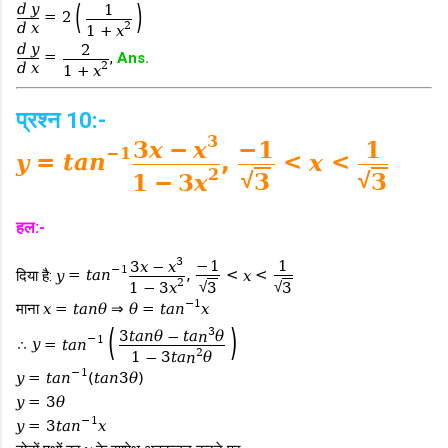
(
)
d
y
1
=
2
2
d
x
1
+
x
d
y
2
=
,
Ans.
2
d
x
1
+
x
प्रश्न 10:-
3
−
1
1
3
x
−
x
−
1
y
=
t
a
n
,
<
x
<
2
√
√
3
3
1
−
3
x
हल:-
3
−
1
1
3
x
−
x
−
1
दिया है:
y
=
t
a
n
,
<
x
<
2
√
√
3
3
1
−
3
x
−
1
माना
x
=
t
a
n
θ
⇒
θ
=
t
a
n
x
(
)
3
3
t
a
n
θ
−
t
a
n
θ
−
1
∴
y
=
t
a
n
2
1
−
3
t
a
n
θ
−
1
y
=
t
a
n
(
t
a
n
3
θ
)
y
=
3
θ
−
1
y
=
3
t
a
n
x