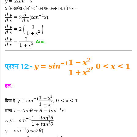
y
=
2
t
a
n
x
x
के सापेक्ष दोनों पक्षों का अवकलन करने पर —
d
y
d
−
1
=
2
(
t
a
n
x
)
d
x
d
x
(
)
d
y
1
=
2
2
d
x
1
+
x
d
y
2
=
,
Ans.
2
d
x
1
+
x
2
1
−
x
−
1
प्रश्न 12:-
y
=
s
i
n
,
0
<
x
<
1
2
1
+
x
हल:-
2
1
−
x
−
1
दिया है:
y
=
s
i
n
,
0
<
x
<
1
2
1
+
x
−
1
माना
x
=
t
a
n
θ
⇒
θ
=
t
a
n
x
2
1
−
t
a
n
θ
−
1
∴
y
=
s
i
n
2
1
+
t
a
n
θ
−
1
y
=
s
i
n
(
c
o
s
2
θ
)