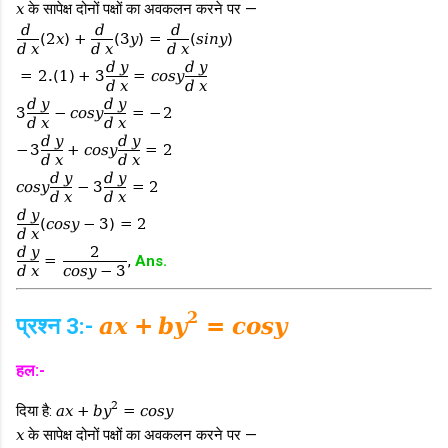
x
के सापेक्ष दोनों पक्षों का अवकलन करने पर —
d
d
d
(
2
x
)
+
(
3
y
)
=
(
s
i
n
y
)
d
x
d
x
d
x
d
y
d
y
=
2.
(
1
)
+
3
=
c
o
s
y
d
x
d
x
d
y
d
y
3
−
c
o
s
y
=
−
2
d
x
d
x
d
y
d
y
−
3
+
c
o
s
y
=
2
d
x
d
x
d
y
d
y
c
o
s
y
−
3
=
2
d
x
d
x
d
y
(
c
o
s
y
−
3
)
=
2
d
x
d
y
2
=
,
Ans.
d
x
c
o
s
y
−
3
2
प्रश्न 3:-
a
x
+
b
y
=
c
o
s
y
हल:-
2
दिया है:
a
x
+
b
y
=
c
o
s
y
x
के सापेक्ष दोनों पक्षों का अवकलन करने पर —