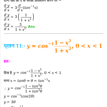
दोनों पक्षों का
x
के सापेक्ष अवकलन करने पर —
d
y
d
−
1
=
3
(
t
a
n
x
)
d
x
d
x
(
)
d
y
1
=
3
2
d
x
1
+
x
d
y
3
=
,
Ans.
2
d
x
1
+
x
2
1
−
x
−
1
प्रश्न 11:-
y
=
c
o
s
,
0
<
x
<
1
2
1
+
x
हल:-
2
1
−
x
−
1
दिया है:
y
=
c
o
s
,
0
<
x
<
1
2
1
+
x
−
1
माना
x
=
t
a
n
θ
⇒
θ
=
t
a
n
x
2
1
−
t
a
n
θ
−
1
∴
y
=
c
o
s
2
1
+
t
a
n
θ
−
1
y
=
c
o
s
(
c
o
s
2
θ
)
y
=
3
θ
−
1