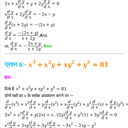
d
y
d
y
2
x
+
x
+
y
+
2
y
=
0
d
x
d
x
d
y
d
y
x
+
2
y
=
−
2
x
−
y
d
x
d
x
d
y
(
x
+
2
y
)
=
−
(
2
x
+
y
)
d
x
d
y
−
(
2
x
+
y
)
=
,Ans.
d
x
x
+
2
y
d
y
2
x
+
y
or,
=
−
,
Ans.
d
x
x
+
2
y
3
2
2
3
प्रश्न 6:-
x
+
x
y
+
x
y
+
y
=
81
हल:-
3
2
2
3
दिया है:
x
+
x
y
+
x
y
+
y
=
81
दोनों पक्षों का
x
के सापेक्ष अवकलन करने पर —
d
d
y
d
d
d
d
y
3
2
2
2
2
3
(
x
)
+
x
+
y
(
x
)
+
x
(
y
)
+
y
(
x
)
+
(
y
)
d
x
d
x
d
x
d
x
d
x
d
x
d
y
d
y
d
y
2
2
2
2
3
x
+
x
+
y
(
2
x
)
+
x
.
(
2
y
)
+
y
(
1
)
+
3
y
=
0
d
x
d
x
d
x
d
y
d
y
d
y
2
2
2
2
x
+
2
x
y
+
3
y
=
−
3
x
−
2
x
y
−
y