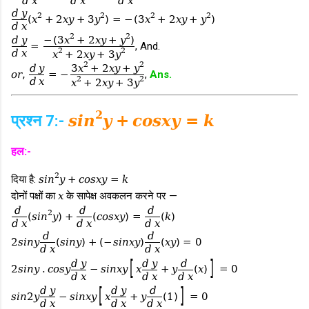
d
x
d
x
d
x
d
y
2
2
2
2
(
x
+
2
x
y
+
3
y
)
=
−
(
3
x
+
2
x
y
+
y
)
d
x
2
2
d
y
−
(
3
x
+
2
x
y
+
y
)
=
, And.
2
2
d
x
x
+
2
x
y
+
3
y
2
2
d
y
3
x
+
2
x
y
+
y
o
r
,
=
−
,
Ans.
2
2
d
x
x
+
2
x
y
+
3
y
2
प्रश्न 7:-
s
i
n
y
+
c
o
s
x
y
=
k
हल:-
2
दिया है:
s
i
n
y
+
c
o
s
x
y
=
k
दोनों पक्षों का
x
के सापेक्ष अवकलन करने पर —
d
d
d
2
(
s
i
n
y
)
+
(
c
o
s
x
y
)
=
(
k
)
d
x
d
x
d
x
d
d
2
s
i
n
y
(
s
i
n
y
)
+
(
−
s
i
n
x
y
)
(
x
y
)
=
0
d
x
d
x
[
]
d
y
d
y
d
2
s
i
n
y
.
c
o
s
y
−
s
i
n
x
y
x
+
y
(
x
)
=
0
d
x
d
x
d
x
[
]
d
y
d
y
d
s
i
n
2
y
−
s
i
n
x
y
x
+
y
(
1
)
=
0
d
x
d
x
d
x