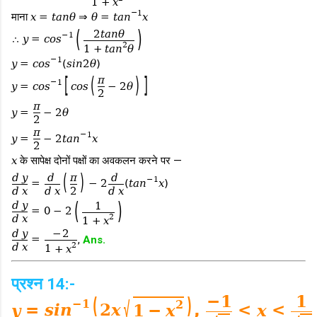
1
+
x
−
1
माना
x
=
t
a
n
θ
⇒
θ
=
t
a
n
x
(
)
2
t
a
n
θ
−
1
∴
y
=
c
o
s
2
1
+
t
a
n
θ
−
1
y
=
c
o
s
(
s
i
n
2
θ
)
[
(
)
]
π
−
1
y
=
c
o
s
c
o
s
−
2
θ
2
π
y
=
−
2
θ
2
π
−
1
y
=
−
2
t
a
n
x
2
x
के सापेक्ष दोनों पक्षों का अवकलन करने पर —
(
)
d
y
d
π
d
−
1
=
−
2
(
t
a
n
x
)
d
x
d
x
2
d
x
(
)
d
y
1
=
0
−
2
2
d
x
1
+
x
d
y
−
2
=
,
Ans.
2
d
x
1
+
x
प्रश्न 14:-
−
1
1
(
)
−
1
√
2
y
=
s
i
n
2
x
,
<
x
<
1
−
x