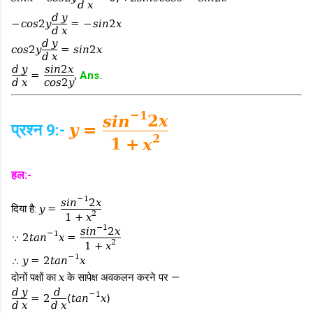
d
x
d
y
−
c
o
s
2
y
=
−
s
i
n
2
x
d
x
d
y
c
o
s
2
y
=
s
i
n
2
x
d
x
d
y
s
i
n
2
x
=
,
Ans.
d
x
c
o
s
2
y
−
1
s
i
n
2
x
प्रश्न 9:-
y
=
2
1
+
x
हल:-
−
1
s
i
n
2
x
दिया है:
y
=
2
1
+
x
−
1
s
i
n
2
x
−
1
∵
2
t
a
n
x
=
2
1
+
x
−
1
∴
y
=
2
t
a
n
x
दोनों पक्षों का
x
के सापेक्ष अवकलन करने पर —
d
y
d
−
1
=
2
(
t
a
n
x
)
d
x
d
x