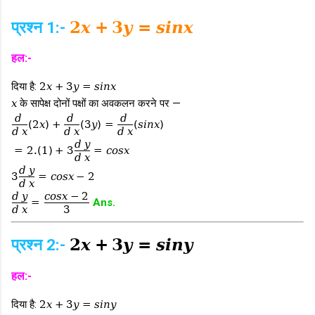
प्रश्न 1:-
2
x
+
3
y
=
s
i
n
x
हल:-
दिया है:
2
x
+
3
y
=
s
i
n
x
x
के सापेक्ष दोनों पक्षों का अवकलन करने पर —
d
d
d
(
2
x
)
+
(
3
y
)
=
(
s
i
n
x
)
d
x
d
x
d
x
d
y
=
2.
(
1
)
+
3
=
c
o
s
x
d
x
d
y
3
=
c
o
s
x
−
2
d
x
d
y
c
o
s
x
−
2
=
Ans.
d
x
3
प्रश्न 2:-
2
x
+
3
y
=
s
i
n
y
हल:-
दिया है:
2
x
+
3
y
=
s
i
n
y