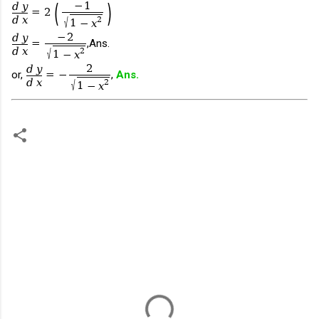
(
)
−
1
d
y
=
2
d
x
√
2
1
−
x
−
2
d
y
=
,Ans.
d
x
√
2
1
−
x
2
d
y
or,
=
−
,
Ans.
d
x
√
2
1
−
x
टि
प्प
णि
याँ