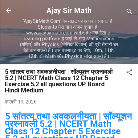
सीधे मुख्य सामग्री पर जाएं
Ajay Sir Math
"AjaySirMath.Com" वेबसाइट पर आपका स्वागत है।
Students मेरा नाम अजय कुमार है।
www.ajaysirmath.com website एक ऐसा e-
learning platform है जहां से आप Mathematics
(गणित) और Physics (भौतिक विज्ञान) की पूरी तैयारी घर
बैठे कर सकते हैं। इस वेबसाइट पर 9th, 10th, 11th,
12th की Math और Physics सीख सकते हैं।
5 सांतत्य तथा अवकलनीयता | सॉल्यूशन प्रश्नावली
5.2 | NCERT Math Class 12 Chapter 5
Exercise 5.2 all questions UP Board
Hindi Medium
फ़रवरी 19, 2026
5 सांतत्य तथा अवकलनीयता | सॉल्यूशन
प्रश्नावली 5.2 | NCERT Math
Class 12 Chapter 5 Exercise