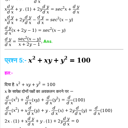
d
x
d
y
d
y
d
y
2
x
+
y
.
(
1
)
+
2
y
=
s
e
c
x
+
d
x
d
x
d
x
d
y
d
y
d
y
2
x
+
2
y
−
=
s
e
c
(
x
−
y
)
d
x
d
x
d
x
d
y
2
(
x
+
2
y
−
1
)
=
s
e
c
(
x
−
y
)
d
x
2
s
e
c
(
x
−
y
)
d
y
=
,
Ans.
x
+
2
y
−
1
d
x
2
2
प्रश्न 5:-
x
+
x
y
+
y
=
100
हल:-
2
2
दिया है:
x
+
x
y
+
y
=
100
x
के सापेक्ष दोनों पक्षों का अवकलन करने पर —
d
d
d
d
2
2
(
x
)
+
(
x
y
)
+
(
y
)
=
(
100
)
d
x
d
x
d
x
d
x
d
d
d
d
d
2
(
x
)
+
x
(
y
)
+
y
.
(
x
)
+
2
y
(
y
)
=
(
100
)
d
x
d
x
d
x
d
x
d
x
d
y
d
y
2
x
.
(
1
)
+
x
+
y
.
(
1
)
+
2
y
=
0
d
x
d
x