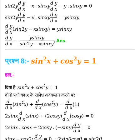
d
y
d
y
s
i
n
2
y
−
x
.
s
i
n
x
y
−
y
.
s
i
n
x
y
=
0
d
x
d
x
d
y
d
y
s
i
n
2
y
−
x
.
s
i
n
x
y
=
y
s
i
n
x
y
d
x
d
x
d
y
(
s
i
n
2
y
−
x
s
i
n
x
y
)
=
y
s
i
n
x
y
d
x
d
y
y
s
i
n
x
y
=
,
Ans.
d
x
s
i
n
2
y
−
x
s
i
n
x
y
2
2
प्रश्न 8:-
s
i
n
x
+
c
o
s
y
=
1
हल:-
2
2
दिया है:
s
i
n
x
+
c
o
s
y
=
1
दोनों पक्षों का
x
के सापेक्ष अवकलन करने पर —
d
d
d
2
2
(
s
i
n
x
)
+
(
c
o
s
y
)
=
(
1
)
d
x
d
x
d
x
d
d
2
s
i
n
x
(
s
i
n
x
)
+
(
2
c
o
s
y
)
(
c
o
s
y
)
=
0
d
x
d
x
d
y
2
s
i
n
x
.
c
o
s
x
+
2
c
o
s
y
.
(
−
s
i
n
y
)
=
0
d
x
d
y
s
i
n
x
−
c
o
s
2
y
=
0
,
∵
2
s
i
n
θ
c
o
s
θ
=
s
i
n
2
θ